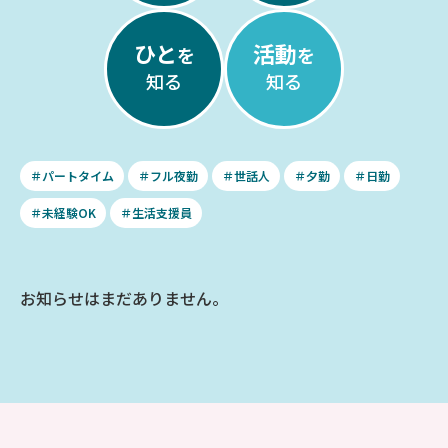
ひと
活動
を
を
知る
知る
＃パートタイム
＃フル夜勤
＃世話人
＃夕勤
＃日勤
＃未経験OK
＃生活支援員
お知らせはまだありません。