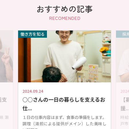
おすすめの記事
RECOMENDED
働き方を知る
採
2024.09.24
2024
活支
○○さんの一日の暮らしを支えるお
【
仕...
援..
知県 瀬
１日の仕事内容はまず、食事の準備をします。
時給 
調理（湯煎による提供がメイン）した美味し
戸市