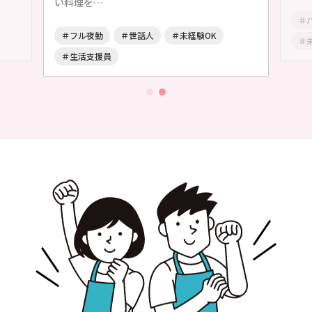
い料理を…
＃
＃フル夜勤
＃世話人
＃未経験OK
＃
＃生活支援員